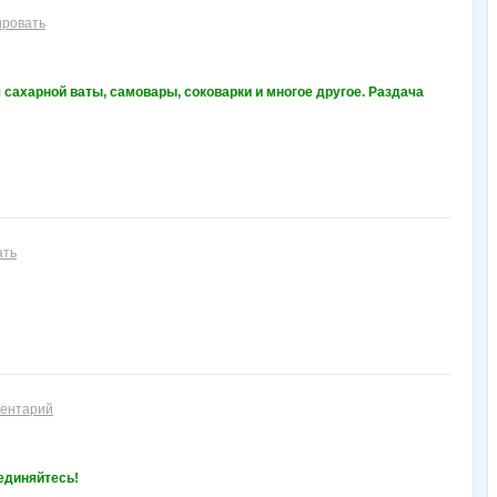
ировать
сахарной ваты, самовары, соковарки и многое другое. Раздача
ать
ментарий
единяйтесь!