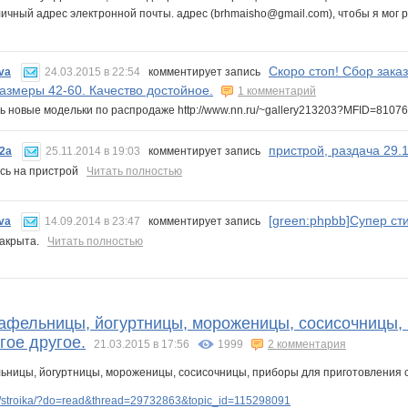
личный адрес электронной почты. адрес (brhmaisho@gmail.com), чтобы я мо
Скоро стоп! Сбор зака
va
24.03.2015 в 22:54
комментирует запись
Размеры 42-60. Качество достойное.
1 комментарий
ь новые модельки по распродаже http://www.nn.ru/~gallery213203?MFID=810
пристрой, раздача 29.
2a
25.11.2014 в 19:03
комментирует запись
ась на пристрой
Читать полностью
[green:phpbb]Супер ст
va
14.09.2014 в 23:47
комментирует запись
закрыта.
Читать полностью
Вафельницы, йогуртницы, мороженицы, сосисочницы,
гое другое.
21.03.2015 в 17:56
1999
2 комментария
/stroika/?do=read&thread=29732863&topic_id=115298091