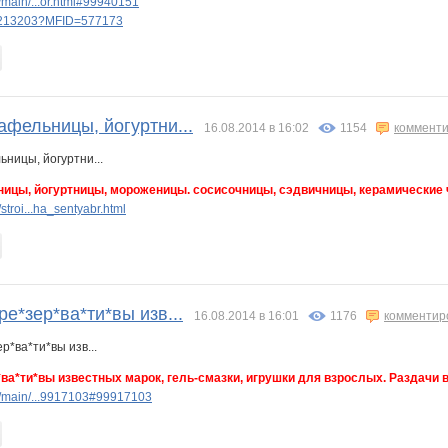
main/...or.html#99940151
ery213203?MFID=577173
афельницы, йогуртни...
16.08.2014 в 16:02
1154
комменти
ицы, йогуртницы, мороженицы. сосисочницы, сэдвичницы, керамические ча
troi...ha_sentyabr.html
ре*зер*ва*ти*вы изв...
16.08.2014 в 16:01
1176
комментир
*ва*ти*вы известных марок, гель-смазки, игрушки для взрослых. Раздачи в
/main/...9917103#99917103