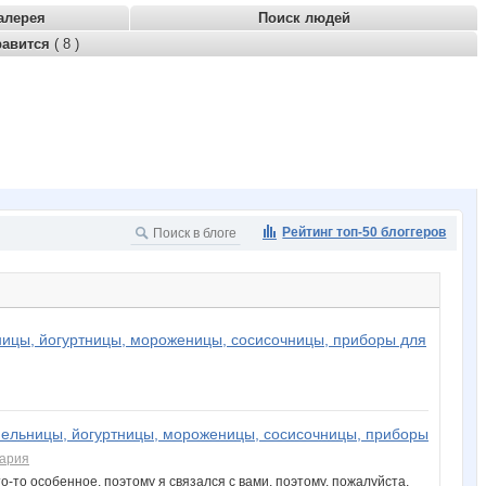
алерея
Поиск людей
равится
( 8 )
Рейтинг топ-50 блоггеров
ницы, йогуртницы, мороженицы, сосисочницы, приборы для
фельницы, йогуртницы, мороженицы, сосисочницы, приборы
тария
-то особенное, поэтому я связался с вами, поэтому, пожалуйста,