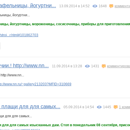
афельницы, йогуртни...
13.09.2014 в 14:52
1648
коммент
ницы, йогуртницы, мороженицы, сосисочницы, приборы для приготовления 
stroi...r.html#101862703
ии.! http://www.nn...
11.09.2014 в 13:28
1431
комментиров
tp://www.nn.ru/~gallery213203?MFID=310669
 плащи для для самых...
05.09.2014 в 14:54
1445
1 ком
 для для самых изысканных дам. Стоп в понедельник 08 сентября, присо