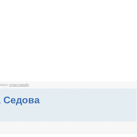
статус
«трастовый»
 Седова