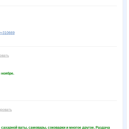
ID=310669
овать
 ноябре.
ировать
сахарной ваты, самовары, соковарки и многое другое. Раздача