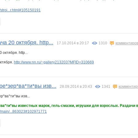
stroi...r.html#105150191
а 20 октября. http...
17.10.2014 в 20:17
1310
комментиро
октября.
http://www.nn.ru/~gallery213203?MFID=310669
ре*зер*ва*ти*вы изв...
28.09.2014 в 20:43
1341
комментир
*ва*ти*вы известных марок, гель-смазки, игрушки для взрослых. Раздачи в
/main/...863023#102971771