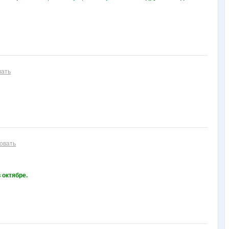
вать
овать
 октябре.