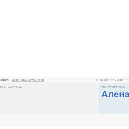
sedova
:
alensedova.www.nn.ru
пользователь имеет 
е 1 года назад
настоящее имя:
Алена