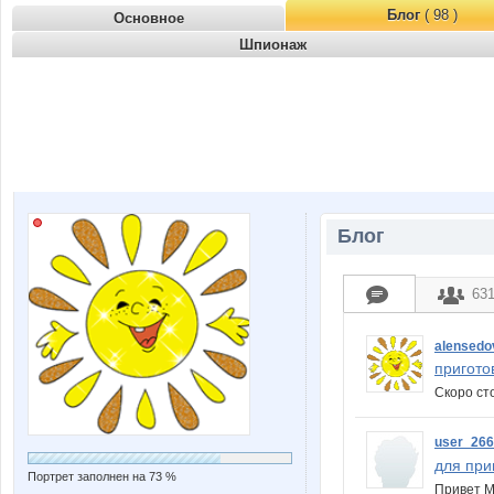
Блог
( 98 )
Основное
Шпионаж
Блог
63
alensedo
пригото
Скоро ст
user_26
для при
Портрет заполнен на 73 %
Привет М