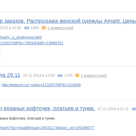
р заказов. Распродажа женской одежды Amarti. Цены 
2015 в 10:06
1895
1 комментарий
main/...o_dostoynoe.html
ery213203?MFID=799345&IID=19999351
ча 29.11
25.11.2014 в 13:09
1705
1 комментарий
1
http://www.nn.ru/~gallery213203?MFID=310669
 вязаных кофточек, платьев и туник.
07.11.2014 в 11:11
p/main/?do=read&thread=29431173&topic_id=105188077