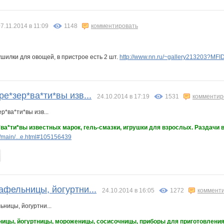
7.11.2014 в 11:09
1148
комментировать
шилки для овощей, в пристрое есть 2 шт.
http://www.nn.ru/~gallery213203?MF
ре*зер*ва*ти*вы изв...
24.10.2014 в 17:19
1531
комментир
*ва*ти*вы известных марок, гель-смазки, игрушки для взрослых. Раздачи в
/main/...e.html#105156439
афельницы, йогуртни...
24.10.2014 в 16:05
1272
коммент
ницы, йогуртницы, мороженицы, сосисочницы, приборы для приготовления 