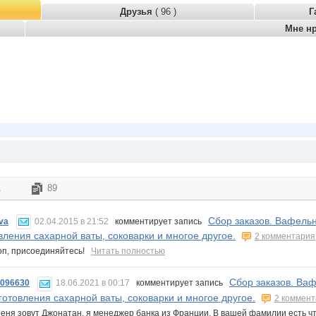
Друзья
( 96 )
Г
Мне н
1
89
Сбор заказов. Вафель
va
02.04.2015 в 21:52
комментирует запись
вления сахарной ваты, соковарки и многое другое.
2 комментария
оп, присоединяйтесь!
Читать полностью
Сбор заказов. Ва
6096630
18.06.2021 в 00:17
комментирует запись
готовления сахарной ваты, соковарки и многое другое.
2 коммен
еня зовут Джонатан, я менеджер банка из Франции. В вашей фамилии есть что