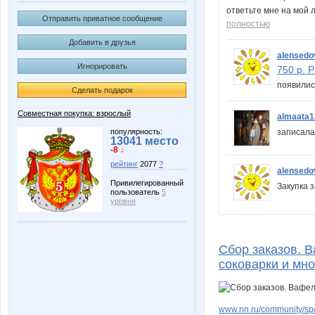
ответьте мне на мой 
Отправить приватное сообщение
полностью
Добавить в друзья
alensedo
Игнорировать
750 р. 
появилис
Сделать подарок
Совместная покупка: взрослый
almaata1
популярность:
записал
13041 место
-8 ↓
рейтинг
2077
?
alensedo
Привилегированный
Закупка 
пользователь
5
уровня
Сбор заказов. 
соковарки и мно
www.nn.ru/community/sp