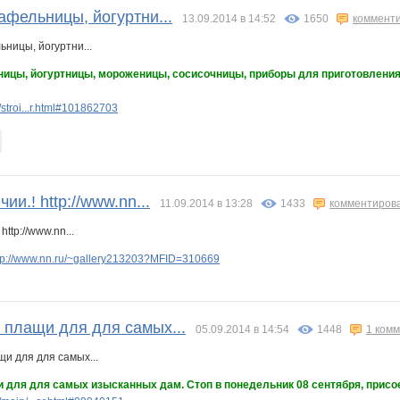
афельницы, йогуртни...
13.09.2014 в 14:52
1650
коммент
ницы, йогуртницы, мороженицы, сосисочницы, приборы для приготовления 
stroi...r.html#101862703
ии.! http://www.nn...
11.09.2014 в 13:28
1433
комментиров
tp://www.nn.ru/~gallery213203?MFID=310669
 плащи для для самых...
05.09.2014 в 14:54
1448
1 ком
 для для самых изысканных дам. Стоп в понедельник 08 сентября, присо