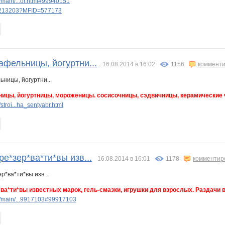
main/...or.html#99940151
ery213203?MFID=577173
афельницы, йогуртни...
16.08.2014 в 16:02
1156
комменти
ицы, йогуртницы, мороженицы. сосисочницы, сэдвичницы, керамические ча
troi...ha_sentyabr.html
ре*зер*ва*ти*вы изв...
16.08.2014 в 16:01
1178
комментир
*ва*ти*вы известных марок, гель-смазки, игрушки для взрослых. Раздачи в
/main/...9917103#99917103