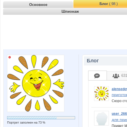
Блог
( 98 )
Основное
Шпионаж
Блог
63
alensedo
пригото
Скоро ст
user_26
для при
Портрет заполнен на 73 %
Привет М