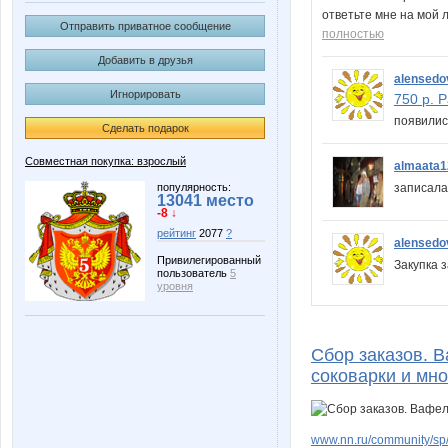
ответьте мне на мой 
Отправить приватное сообщение
полностью
Добавить в друзья
alensedo
Игнорировать
750 р. 
появилис
Сделать подарок
Совместная покупка: взрослый
almaata1
популярность:
записал
13041 место
-8 ↓
рейтинг
2077
?
alensedo
Привилегированный
Закупка 
пользователь
5
уровня
Сбор заказов. 
соковарки и мно
www.nn.ru/community/sp