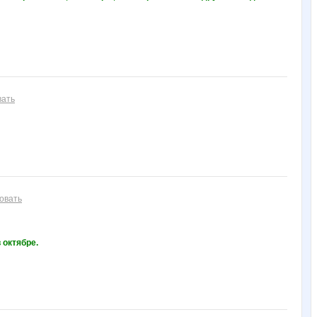
вать
овать
 октябре.