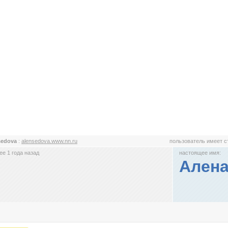
sedova
:
alensedova.www.nn.ru
пользователь имеет 
е 1 года назад
настоящее имя:
Алена