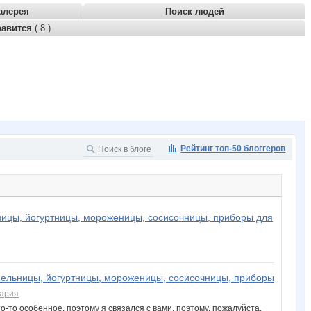
алерея
Поиск людей
равится
( 8 )
Рейтинг топ-50 блоггеров
ницы, йогуртницы, мороженицы, сосисочницы, приборы для
фельницы, йогуртницы, мороженицы, сосисочницы, приборы
тария
-то особенное, поэтому я связался с вами, поэтому, пожалуйста,