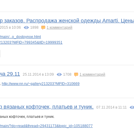
р заказов. Распродажа женской одежды Amarti. Цены 
2015 в 10:06
1898
1 комментарий
main/...o_dostoynoe.html
ery213203?MFID=799345&IID=19999351
ча 29.11
25.11.2014 в 13:09
1708
1 комментарий
1
http://www.nn.ru/~gallery213203?MFID=310669
 вязаных кофточек, платьев и туник.
07.11.2014 в 11:11
p/main/?do=read&thread=29431173&topic_id=105188077