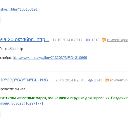
stroi...r.html#105150191
а 20 октября. http...
17.10.2014 в 20:17
1312
комментиро
октября.
http://www.nn.ru/~gallery213203?MFID=310669
ре*зер*ва*ти*вы изв...
28.09.2014 в 20:43
1343
комментир
*ва*ти*вы известных марок, гель-смазки, игрушки для взрослых. Раздачи в
/main/...863023#102971771