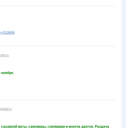
ID=310669
овать
 ноябре.
ировать
сахарной ваты, самовары, соковарки и многое другое. Раздача