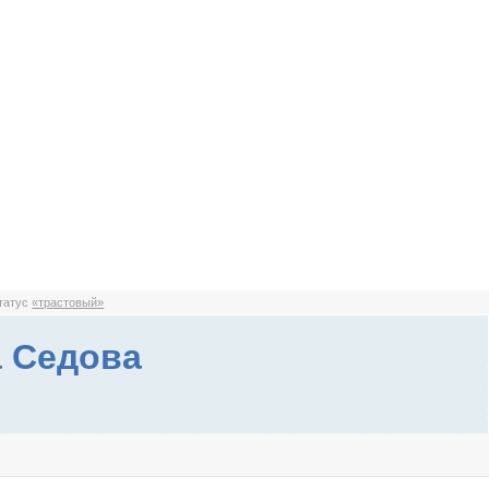
статус
«трастовый»
 Седова