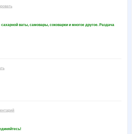
ировать
сахарной ваты, самовары, соковарки и многое другое. Раздача
ать
ментарий
единяйтесь!