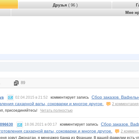
Друзья
( 96 )
Г
Мне н
1
89
Сбор заказов. Вафель
va
02.04.2015 в 21:52
комментирует запись
вления сахарной ваты, соковарки и многое другое.
2 комментария
оп, присоединяйтесь!
Читать полностью
Сбор заказов. Ва
6096630
18.06.2021 в 00:17
комментирует запись
готовления сахарной ваты, соковарки и многое другое.
2 коммен
еня зовут Джонатан, я менеджер банка из Франции. В вашей фамилии есть что