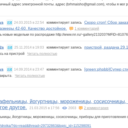
личный адрес электронной почты. адрес (brhmaisho@gmail.com), чтобы я мо
Скоро стоп! Сбор зака
va
24.03.2015 в 22:54
комментирует запись
Размеры 42-60. Качество достойное.
1 комментарий
ь новые модельки по распродаже http://www.nn.ru/~gallery213203?MFID=810
пристрой, раздача 29.
2a
25.11.2014 в 19:03
комментирует запись
ась на пристрой
Читать полностью
[green:phpbb]Супер ст
va
14.09.2014 в 23:47
комментирует запись
закрыта.
Читать полностью
Вафельницы, йогуртницы, мороженицы, сосисочницы,
гое другое.
21.03.2015 в 17:56
2003
2 комментария
/stroika/?do=read&thread=29732863&topic_id=115298091