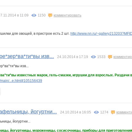
7.11.2014 в 11:09
1150
комментировать
шилки для овощей, в пристрое есть 2 шт.
http://www.nn.ru/~gallery213203?MF
ре*зер*ва*ти*вы изв...
24.10.2014 в 17:19
1533
комментир
*ва*ти*вы известных марок, гель-смазки, игрушки для взрослых. Раздачи в
/main/...e.html#105156439
афельницы, йогуртни...
24.10.2014 в 16:05
1274
коммент
ницы, йогуртницы, мороженицы, сосисочницы, приборы для приготовления 